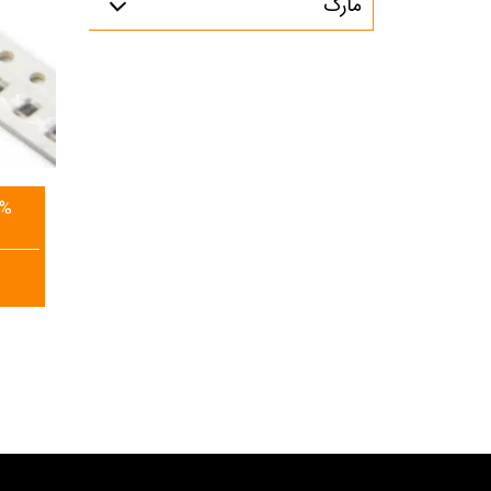
مارک
5%