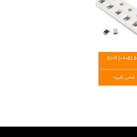
510R (0805) 
تماس بگیرید