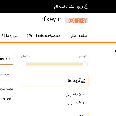
ورود اعضا
/
ثبت نام
rfkey.ir
صفحه اصلی
محصولات(Products)
درباره ما (About US)
1
0
تومان
0
تومان
Chip Resistor م
زیرگروه ها
مرتب سازی 
7
0805
Limited
1
1206