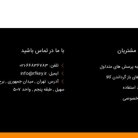
مشتریان
با ما در تماس باشید
تلفن: 66836783-021
به پرسش های متداول
ایمیل: info@rfkey.ir
ای باز گرداندن کالا
آدرس: تهران , میدان جمهوری , برج
استفاده
سهیل , طبقه پنجم , واحد 507
 خصوصی