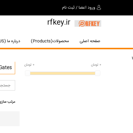
ورود اعضا
/
ثبت نام
rfkey.ir
صفحه اصلی
محصولات(Products)
درباره ما (About US)
1
0
تومان
0
تومان
Gates
مرتب سازی 