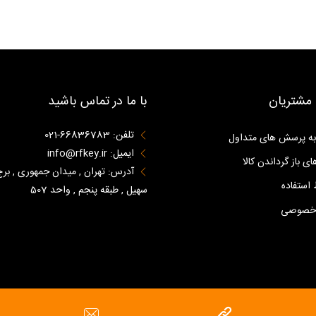
مشتریان
با ما در تماس باشید
تلفن: 66836783-021
به پرسش های متداول
ایمیل: info@rfkey.ir
ای باز گرداندن کالا
آدرس: تهران , میدان جمهوری , برج
استفاده
سهیل , طبقه پنجم , واحد 507
 خصوصی