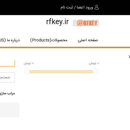
ورود اعضا
/
ثبت نام
rfkey.ir
صفحه اصلی
محصولات(Products)
درباره ما (About US)
1
0
تومان
0
تومان
مرتب سازی 