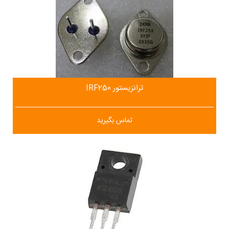
ترانزیستور IRF250
تماس بگیرید