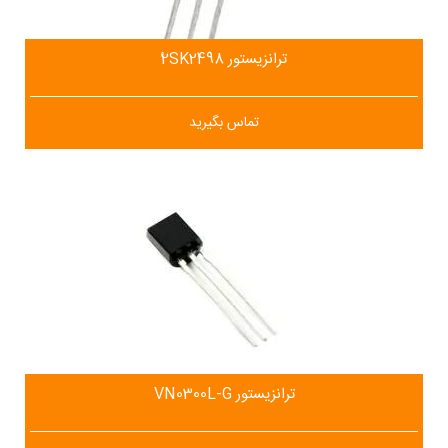
ترانزیستور 2ُSK2498
تماس بگیرید
ترانزیستور VN0300L-G