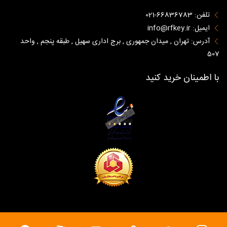
تلفن: 66836783-021
ایمیل: info@rfkey.ir
آدرس: تهران , میدان جمهوری , برج اداری سهیل , طبقه پنجم , واحد
507
با اطمینان خرید کنید