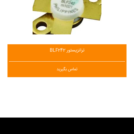
ترانزیستور BLF242
تماس بگیرید