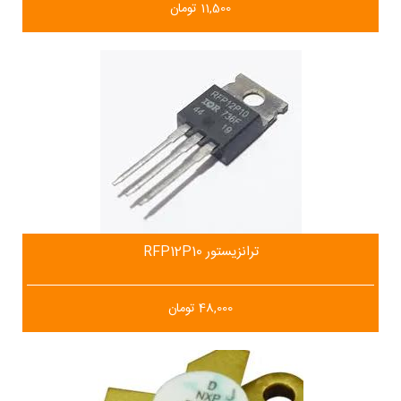
11,500
تومان
ترانزیستور RFP12P10
48,000
تومان