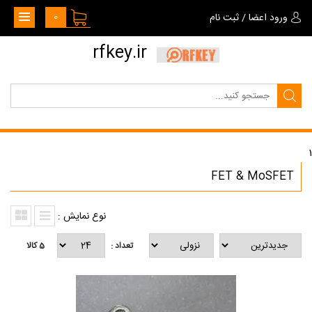
0
ورود اعضا
/
ثبت نام
rfkey.ir
1
FET & MoSFET
نوع نمایش :
تعداد :
5
کالا