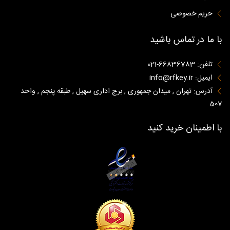
حریم خصوصی
با ما در تماس باشید
تلفن: 66836783-021
ایمیل: info@rfkey.ir
آدرس: تهران , میدان جمهوری , برج اداری سهیل , طبقه پنجم , واحد
507
با اطمینان خرید کنید