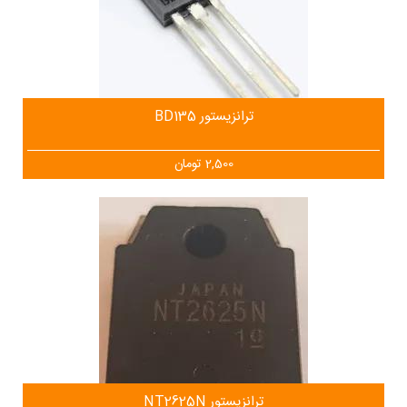
ترانزیستور BD135
2,500
تومان
ترانزیستور NT2625N