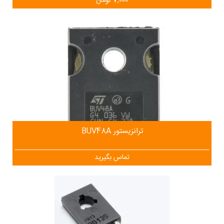
7,000
تومان
ترانزیستور BUV48A
تماس بگیرید