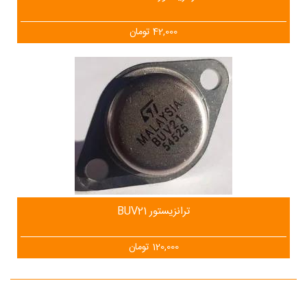
42,000
تومان
ترانزیستور BUV21
120,000
تومان