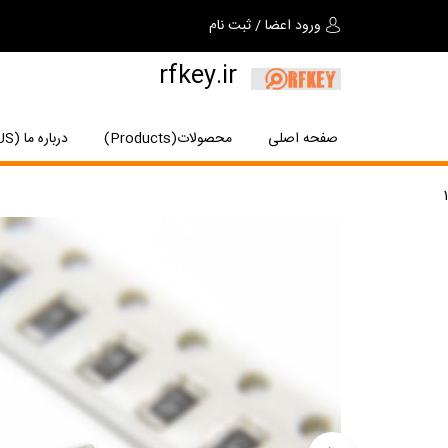
ورود اعضا
/
ثبت نام
rfkey.ir
صفحه اصلی
محصولات(Products)
درباره ما (About US)
1