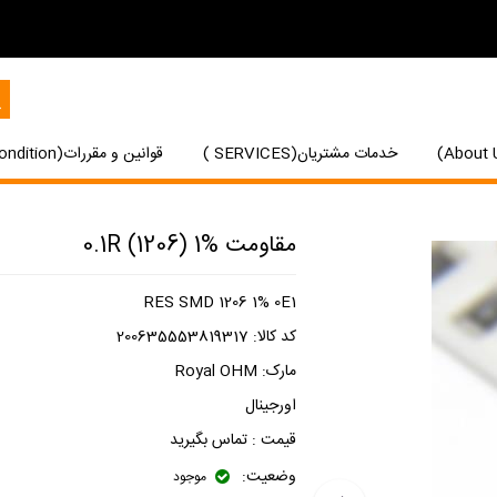
خدمات مشتریان(SERVICES )
قوانین و مقررات(Terms and Condition)
مقاومت 0.1R (1206) 1%
RES SMD 1206 1% 0E1
کد کالا:
200635553819317
مارک:
Royal OHM
اورجینال
قیمت :
تماس بگیرید
وضعیت:
موجود