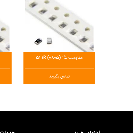
مقاومت 51.1R (0805) 1%
تماس بگیرید