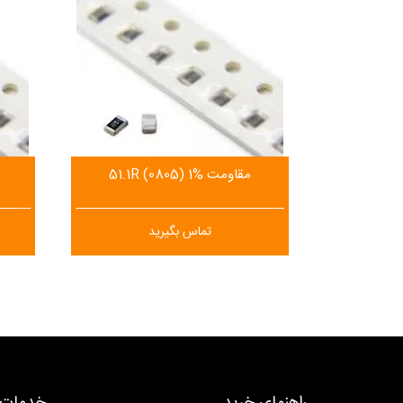
مقاومت 51.1R (0805) 1%
تماس بگیرید