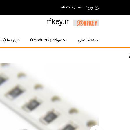
ورود اعضا
/
ثبت نام
rfkey.ir
صفحه اصلی
محصولات(Products)
درباره ما (About US)
1