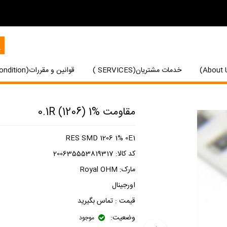
خدمات مشتریان(SERVICES )
قوانین و مقررات(Terms and Condition)
مقاومت 0.1R (1206) 1%
RES SMD 1206 1% 0E1
کد کالا:
200635553819317
مارک:
Royal OHM
اورجینال
قیمت :
تماس بگیرید
وضعیت:
موجود