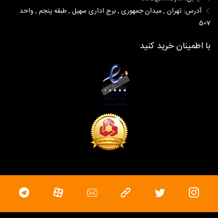
آدرس: تهران , میدان جمهوری , برج اداری سهیل , طبقه پنجم , واحد
507
با اطمینان خرید کنید