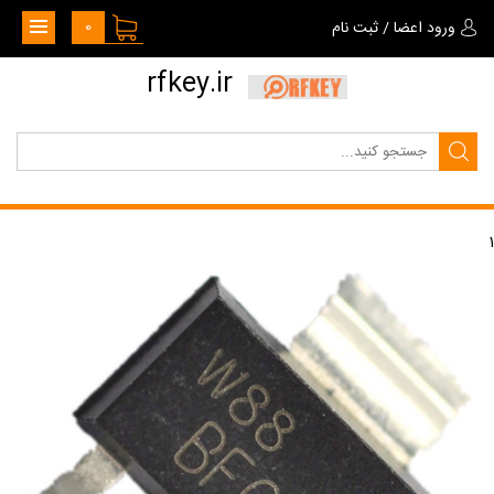
0
ورود اعضا
/
ثبت نام
rfkey.ir
1