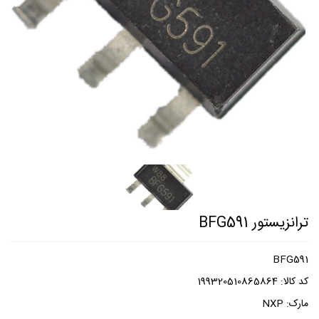
ترانزیستور BFG591
BFG591
کد کالا:
199320510865864
مارک:
NXP