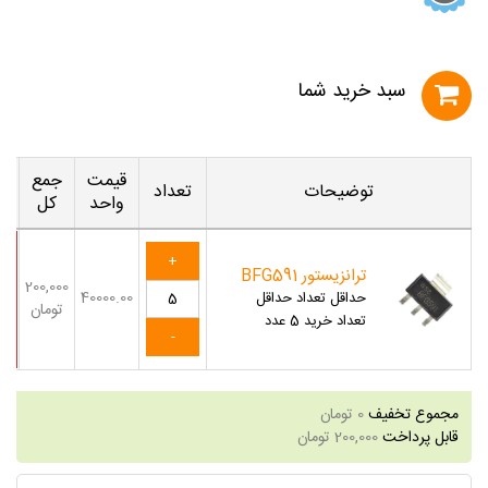
سبد خريد شما
قیمت
جمع
توضیحات
تعداد
واحد
کل
ترانزیستور BFG591
200,000
40000.00
حداقل تعداد
حداقل
تومان
تعداد خرید 5 عدد
مجموع تخفیف
0
تومان
قابل پرداخت
200,000
تومان