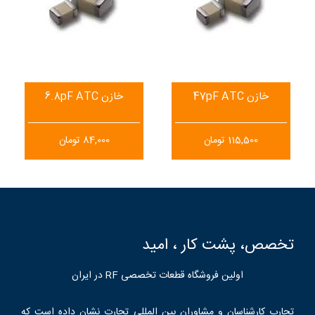
خازن 47pF ATC
خازن 6.8pF ATC
115,500
تومان
84,000
تومان
تخصص، پشت کار ، امید
اولین فروشگاه قطعات تخصصی RF در ایران
تجارب کارشناسان و مشاوران بین المللی تجارت نشان داده است که