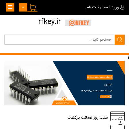
0
ورود اعضا
/
ثبت نام
rfkey.ir
1
هفت روز ضمانت بازگشت