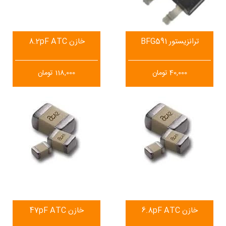
ترانزیستور BFG591
خازن 8.2pF ATC
40,000
تومان
118,000
تومان
خازن 6.8pF ATC
خازن 47pF ATC