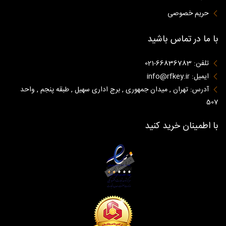
حریم خصوصی
با ما در تماس باشید
تلفن: 66836783-021
ایمیل: info@rfkey.ir
آدرس: تهران , میدان جمهوری , برج اداری سهیل , طبقه پنجم , واحد
507
با اطمینان خرید کنید