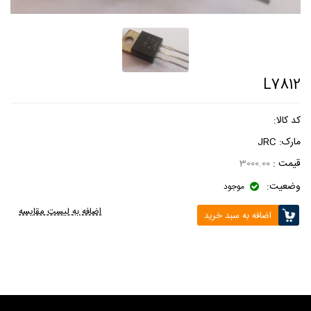
L7812
کد کالا:
مارک:
JRC
قیمت :
3000.00
وضعیت:
موجود
اضافه به لیست مقایسه
اضافه به سبد خرید