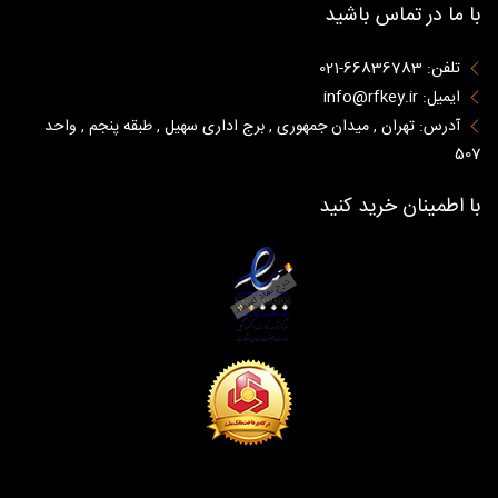
با ما در تماس باشید
تلفن: 66836783-021
ایمیل: info@rfkey.ir
آدرس: تهران , میدان جمهوری , برج اداری سهیل , طبقه پنجم , واحد
507
با اطمینان خرید کنید