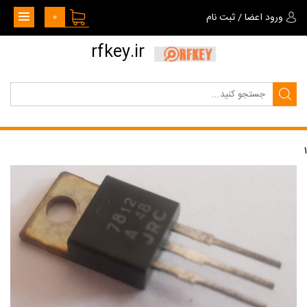
0
ورود اعضا
/
ثبت نام
rfkey.ir
1