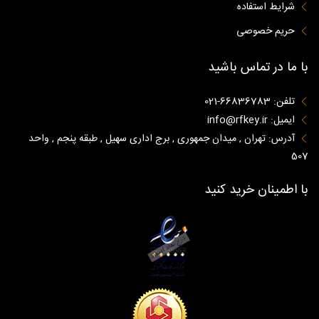
شرایط استفاده
حریم خصوصی
با ما در تماس باشید
تلفن: 66836783-021
ایمیل: info@rfkey.ir
آدرس: تهران , میدان جمهوری , برج اداری سهیل , طبقه پنجم , واحد
507
با اطمینان خرید کنید