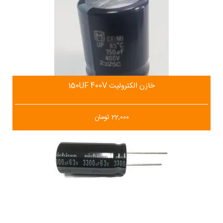
خازن الکترولیت 150UF 400V
22,000
تومان