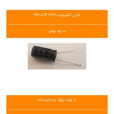
خازن الکترولیت 3300UF 63V
15,000
تومان
2200uf/10v -55~105' C