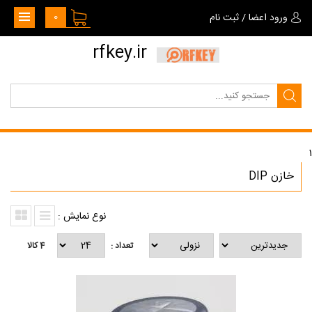
0
ورود اعضا
/
ثبت نام
rfkey.ir
1
خازن DIP
نوع نمایش :
تعداد :
4
کالا