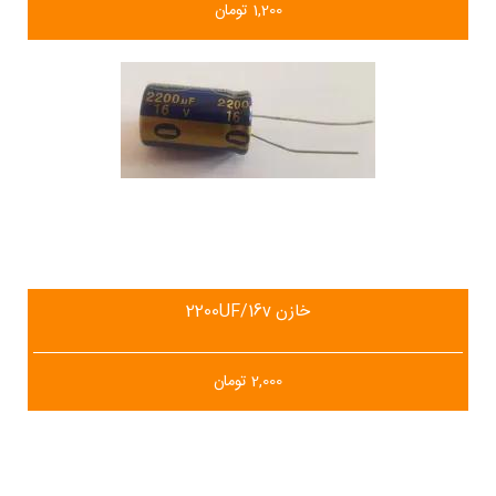
1,200
تومان
خازن 2200UF/16v
2,000
تومان