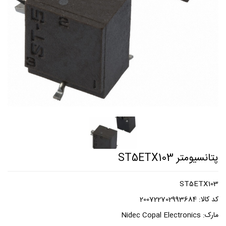
پتانسیومتر ST5ETX103
ST5ETX103
کد کالا:
200722702993684
مارک:
Nidec Copal Electronics