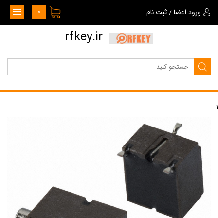
0
ورود اعضا
/
ثبت نام
rfkey.ir
1