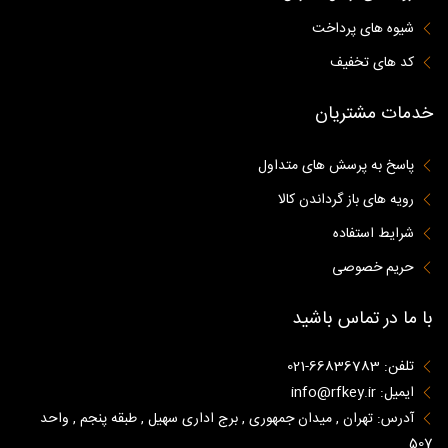
شیوه های پرداخت
کد های تخفیف
خدمات مشتریان
پاسخ به پرسش های متداول
رویه های باز گرداندن کالا
شرایط استفاده
حریم خصوصی
با ما در تماس باشید
تلفن: 66836783-021
ایمیل: info@rfkey.ir
آدرس: تهران , میدان جمهوری , برج اداری سهیل , طبقه پنجم , واحد
507