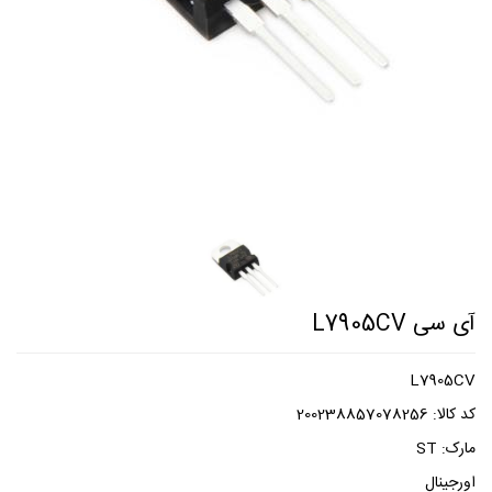
آی سی L7905CV
L7905CV
کد کالا:
200238857078256
مارک:
ST
اورجینال