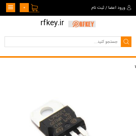
0
ورود اعضا
/
ثبت نام
rfkey.ir
1