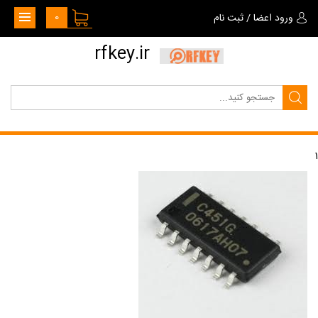
0
ورود اعضا
/
ثبت نام
rfkey.ir
1