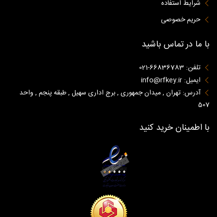
شرایط استفاده
حریم خصوصی
با ما در تماس باشید
تلفن: 66836783-021
ایمیل: info@rfkey.ir
آدرس: تهران , میدان جمهوری , برج اداری سهیل , طبقه پنجم , واحد
507
با اطمینان خرید کنید