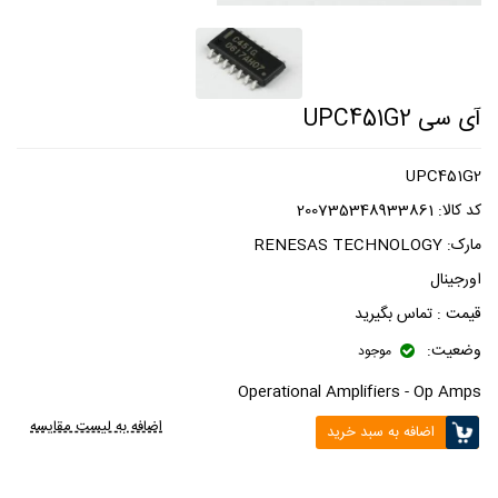
آی سی UPC451G2
UPC451G2
کد کالا:
200735348933861
مارک:
RENESAS TECHNOLOGY
اورجینال
قیمت :
تماس بگیرید
وضعیت:
موجود
Operational Amplifiers - Op Amps
اضافه به لیست مقایسه
اضافه به سبد خرید