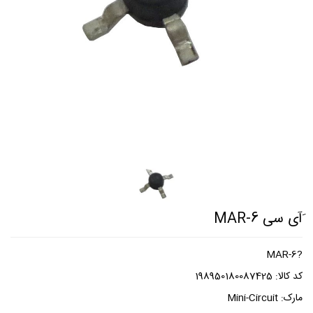
َآی سی MAR-6
?MAR-6
کد کالا:
198950180087425
مارک:
Mini-Circuit