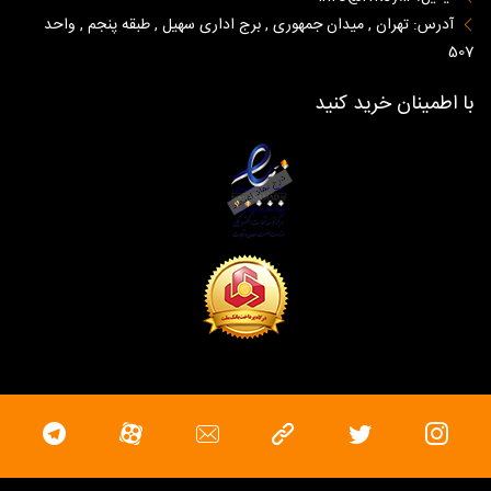
آدرس: تهران , میدان جمهوری , برج اداری سهیل , طبقه پنجم , واحد
507
با اطمینان خرید کنید