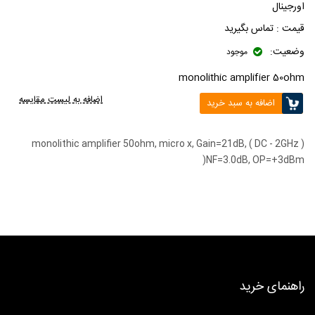
اورجینال
قیمت :
تماس بگیرید
وضعیت:
موجود
monolithic amplifier 50ohm
اضافه به لیست مقایسه
اضافه به سبد خرید
21dB,
( DC - 2GHz ) monolithic amplifier 50ohm, micro x, Gain=
NF=3.0dB, OP=+3dBm(
راهنمای خرید