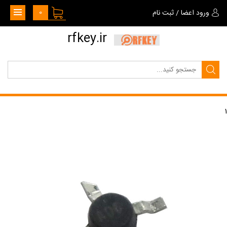
0
ورود اعضا
/
ثبت نام
rfkey.ir
1