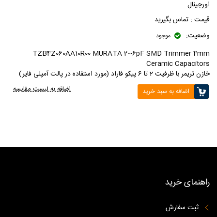
اورجینال
قیمت :
تماس بگیرید
وضعیت:
موجود
TZB4Z060AA10R00 MURATA 2~6pF SMD Trimmer 4mm
Ceramic Capacitors
خازن تریمر با ظرفیت 2 تا 6 پیکو فاراد (مورد استفاده در پالت آمپلی فایر)
اضافه به لیست مقایسه
اضافه به سبد خرید
راهنمای خرید
ثبت سفارش