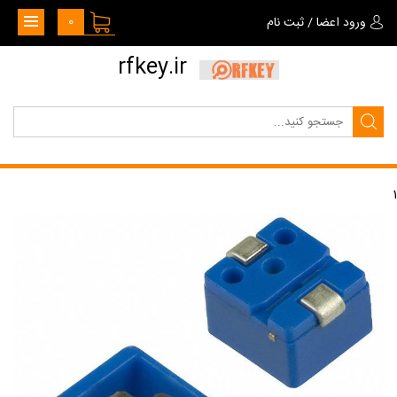
0
ورود اعضا
/
ثبت نام
rfkey.ir
1