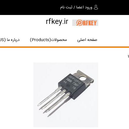
ورود اعضا
/
ثبت نام
rfkey.ir
صفحه اصلی
محصولات(Products)
درباره ما (About US)
1