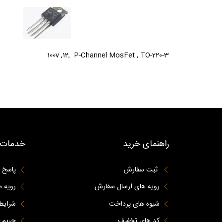
100v ,12, P-Channel MosFet , TO-220-3
راهنمای خرید
خدمات 
ثبت سفارش
پاسخ 
رویه های ارسال سفارش
رویه ه
شیوه های پرداخت
شرایط 
کد های تخفیف
حریم