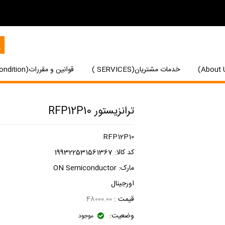
خدمات مشتریان(SERVICES )
قوانین و مقررات(Terms and Condition)
ترانزیستور RFP12P10
RFP12P10
کد کالا:
199322531561367
مارک:
ON Semiconductor
اورجینال
قیمت :
48000.00
وضعیت:
موجود