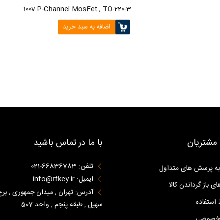
100v P-Channel MosFet , TO-220-3
اضافه به سبد خرید
مشتریان
با ما در تماس باشید
تلفن: 66836783-021
به پرسش های متداول
ایمیل: info@rfkey.ir
ای باز گرداندن کالا
آدرس: تهران , میدان جمهوری , برج
استفاده
سهیل , طبقه پنجم , واحد 507
 خصوصی