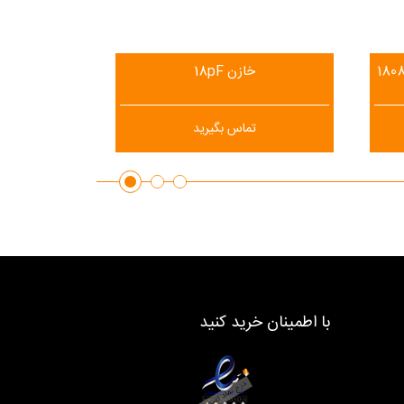
خازن 18pF
خازن 50 پیکو فاراد ( 3kv) سایز 1808
تماس بگیرید
با اطمینان خرید کنید