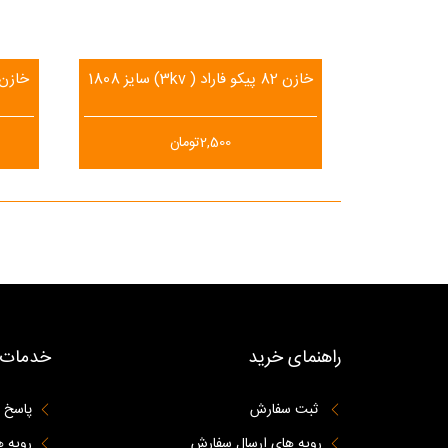
خازن 82 پیکو فاراد ( 3kv) سایز 1808
خازن 15 پیکو فاراد ( 3kv) سای
2,500
تومان
راهنمای خرید
خدمات 
ثبت سفارش
پاسخ 
رویه های ارسال سفارش
رویه ه