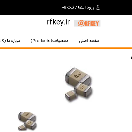
ورود اعضا
/
ثبت نام
rfkey.ir
صفحه اصلی
محصولات(Products)
درباره ما (About US)
1