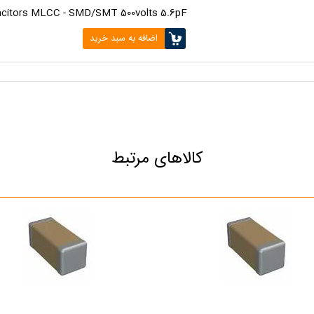
pacitors MLCC - SMD/SMT 500volts 5.6pF
اضافه به سبد خرید
کالاهای مرتبط