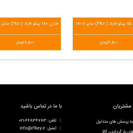
ز 1808
خازن 180 پیکو فاراد ( 2kv) سایز 1808
6,500
تومان
7,500
تومان
مشتریان
با ما در تماس باشید
تلفن: 66836783-021
به پرسش های متداول
ایمیل: info@rfkey.ir
ای باز گرداندن کالا