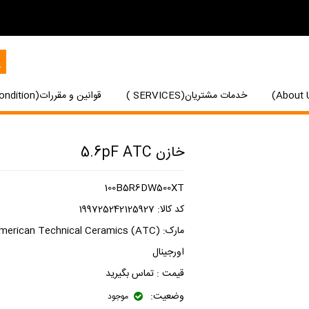
خدمات مشتریان(SERVICES )
قوانین و مقررات(Terms and Condition)
خازن 5.6pF ATC
100B5R6DW500XT
کد کالا:
199725242125927
مارک:
merican Technical Ceramics (ATC)
اورجینال
قیمت :
تماس بگیرید
وضعیت:
موجود