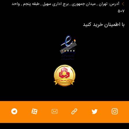
آدرس: تهران , میدان جمهوری , برج اداری سهیل , طبقه پنجم , واحد
507
با اطمینان خرید کنید