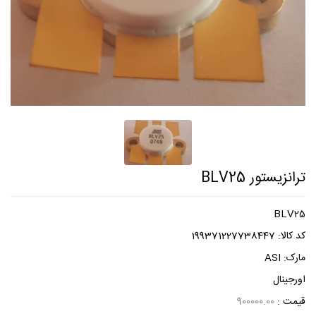
ترانزیستور BLV25
BLV25
کد کالا:
199371227738447
مارک:
ASI
اورجینال
قیمت :
900000.00