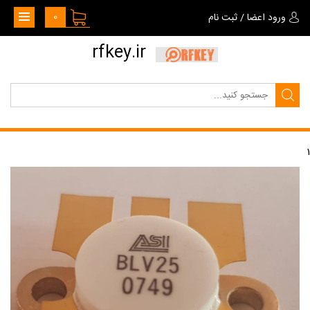
0
ورود اعضا
/
ثبت نام
rfkey.ir
1