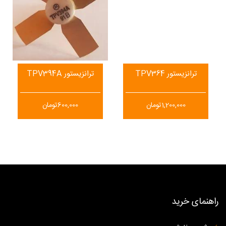
ترانزیستور TPV364
ترانزیستور TPV394A
1,200,000
تومان
600,000
تومان
راهنمای خرید