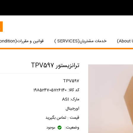
خدمات مشتریان(SERVICES )
قوانین و مقررات(Terms and Condition)
ترانزیستور TPV597
TPV597
کد کالا:
198524705726140
مارک:
ASI
اورجینال
قیمت :
تماس بگیرید
وضعیت:
موجود