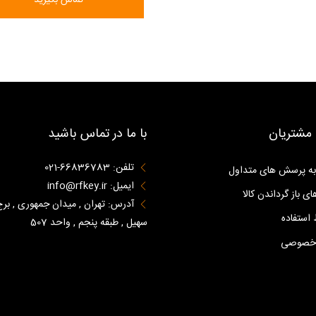
مشتریان
با ما در تماس باشید
تلفن: 66836783-021
به پرسش های متداول
ایمیل: info@rfkey.ir
ای باز گرداندن کالا
آدرس: تهران , میدان جمهوری , برج
استفاده
سهیل , طبقه پنجم , واحد 507
 خصوصی