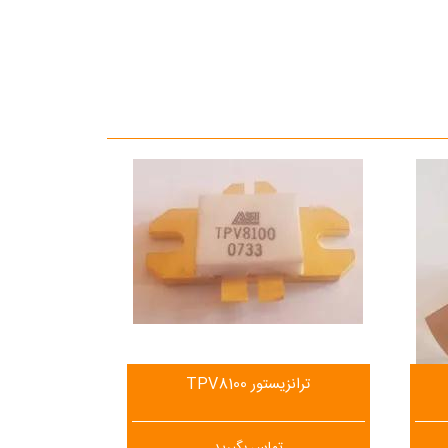
ترانزیستور TPV8100
تماس بگیرید