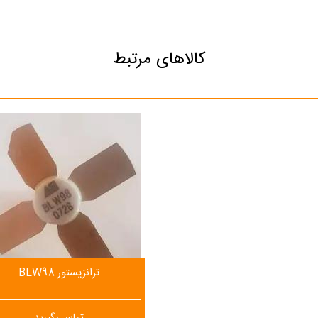
کالاهای مرتبط
ترانزیستور BLW98
تماس بگیرید