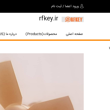
ورود اعضا
/
ثبت نام
rfkey.ir
صفحه اصلی
محصولات(Products)
درباره ما (About US)
1