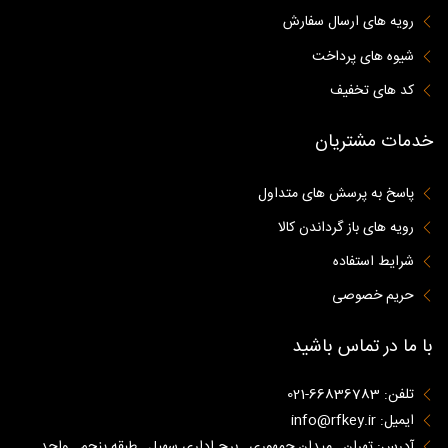
رویه های ارسال سفارش
شیوه های پرداخت
کد های تخفیف
خدمات مشتریان
پاسخ به پرسش های متداول
رویه های باز گرداندن کالا
شرایط استفاده
حریم خصوصی
با ما در تماس باشید
تلفن: 66836783-021
ایمیل: info@rfkey.ir
آدرس: تهران , میدان جمهوری , برج اداری سهیل , طبقه پنجم , واحد