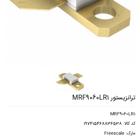
ترانزیستور MRF9060LR1
MRF9060LR1
کد کالا:
197415468836538
مارک:
Freescale