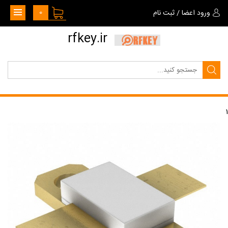
0
ورود اعضا
/
ثبت نام
rfkey.ir
1