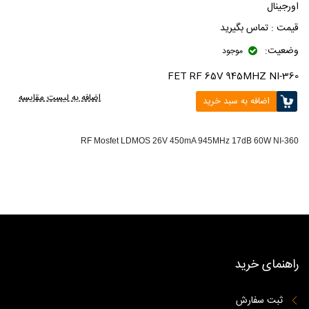
اورجینال
قیمت :
تماس بگیرید
وضعیت:
موجود
FET RF 65V 945MHZ NI-360
اضافه به لیست مقایسه
اضافه به سبد خرید
RF Mosfet LDMOS 26V 450mA 945MHz 17dB 60W NI-360
راهنمای خرید
ثبت سفارش