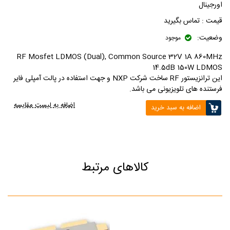
اورجینال
قیمت :
تماس بگیرید
وضعیت:
موجود
RF Mosfet LDMOS (Dual), Common Source 32V 1A 860MHz
14.5dB 150W LDMOS
این ترانزیستور RF ساخت شرکت NXP و جهت استفاده در پالت آمپلی فایر
فرستنده های تلویزیونی می باشد.
اضافه به لیست مقایسه
اضافه به سبد خرید
کالاهای مرتبط