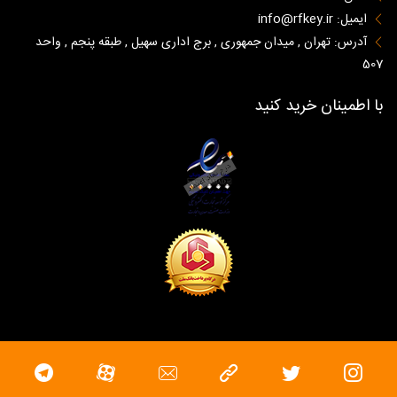
ایمیل: info@rfkey.ir
آدرس: تهران , میدان جمهوری , برج اداری سهیل , طبقه پنجم , واحد
507
با اطمینان خرید کنید