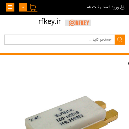
0
ورود اعضا
/
ثبت نام
rfkey.ir
1