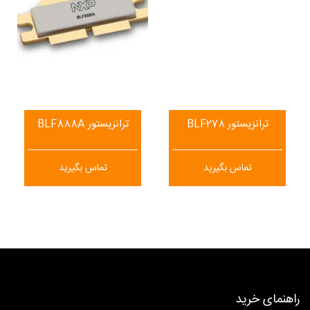
ترانزیستور BLF278
ترانزیستور BLF888A
تماس بگیرید
تماس بگیرید
راهنمای خرید