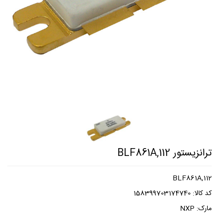
ترانزیستور BLF861A,112
BLF861A,112
کد کالا:
158399703174740
مارک:
NXP