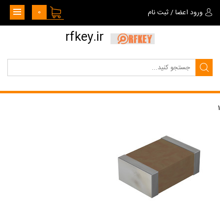
0
ورود اعضا
/
ثبت نام
rfkey.ir
1