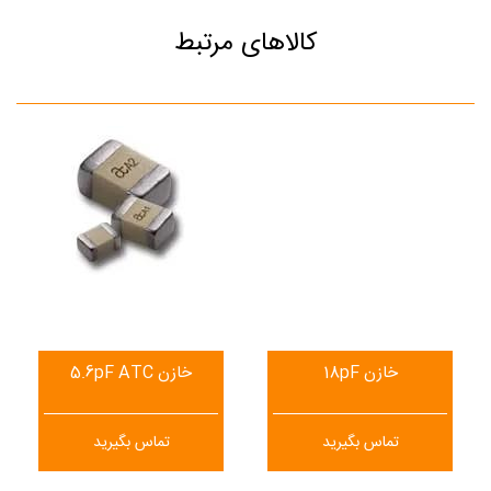
کالاهای مرتبط
خازن 18pF
خازن 5.6pF ATC
تماس بگیرید
تماس بگیرید