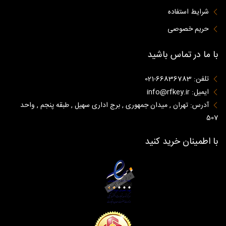
شرایط استفاده
حریم خصوصی
با ما در تماس باشید
تلفن: 66836783-021
ایمیل: info@rfkey.ir
آدرس: تهران , میدان جمهوری , برج اداری سهیل , طبقه پنجم , واحد
507
با اطمینان خرید کنید