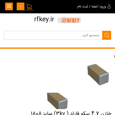
0
ورود اعضا
/
ثبت نام
rfkey.ir
1
خازن 4.7 پیکو فاراد ( 3kv) سایز 1808