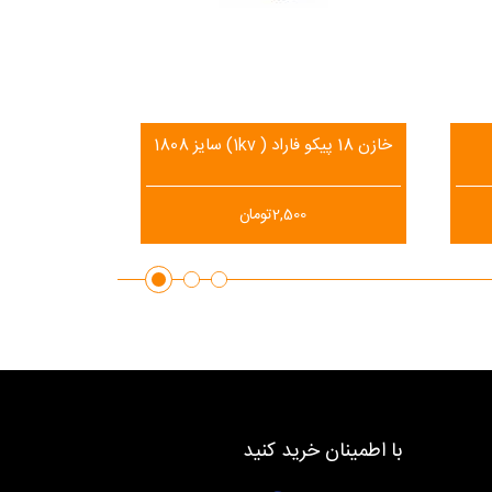
خازن 18 پیکو فاراد ( 1kv) سایز 1808
خازن 50 پیکو فاراد ( 3kv) سایز 1808
2,500
تومان
با اطمینان خرید کنید