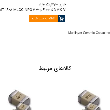
خازن 330پیکو فاراد
SMT 1808 MLCC NPO 330 pF +/- 5% 3K V
اضافه به سبد خرید
Multilayer Ceramic Capaci
کالاهای مرتبط