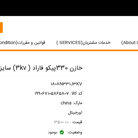
خدمات مشتریان(SERVICES )
قوانین و مقررات(Terms and Condition)
خازن 330پیکو فاراد ( 3kv) سایز 1808
1808N331J3KV
کد کالا:
199067105865807
مارک:
china
اورجینال
قیمت :
3500.00
وضعیت:
موجود