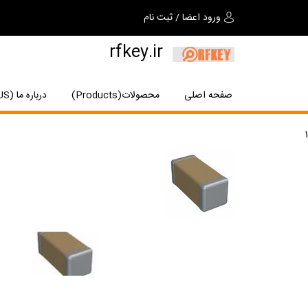
ورود اعضا
/
ثبت نام
rfkey.ir
صفحه اصلی
محصولات(Products)
درباره ما (About US)
1