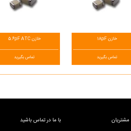
خازن 18pF
خازن 5.6pF ATC
تماس بگیرید
تماس بگیرید
مشتریان
با ما در تماس باشید