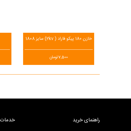
خازن 180 پیکو فاراد ( 2kv) سایز 1808
7,500
تومان
راهنمای خرید
خدمات 