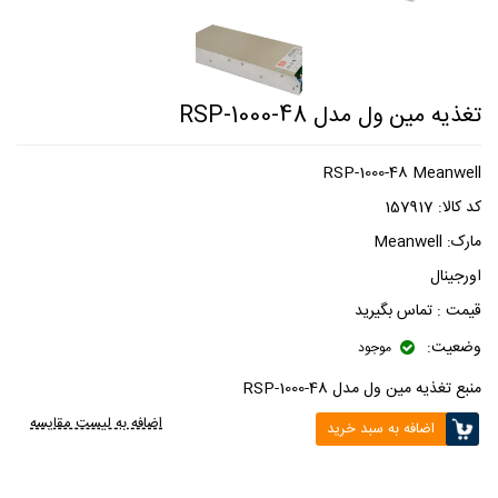
تغذیه مین ول مدل RSP-1000-48
RSP-1000-48 Meanwell
کد کالا:
157917
مارک:
Meanwell
اورجینال
قیمت :
تماس بگیرید
وضعیت:
موجود
منبع تغذیه مین ول مدل RSP-1000-48
اضافه به لیست مقایسه
اضافه به سبد خرید