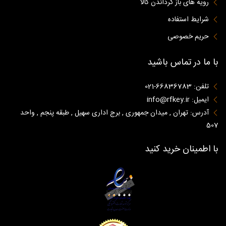
رویه های باز گرداندن کالا
شرایط استفاده
حریم خصوصی
با ما در تماس باشید
تلفن: 66836783-021
ایمیل: info@rfkey.ir
آدرس: تهران , میدان جمهوری , برج اداری سهیل , طبقه پنجم , واحد
507
با اطمینان خرید کنید