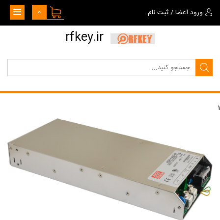
0
ورود اعضا
/
ثبت نام
rfkey.ir
1