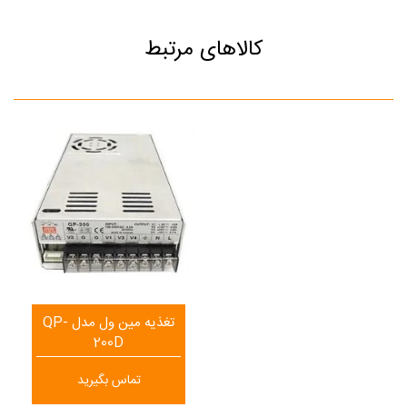
کالاهای مرتبط
تغذیه مین ول مدل QP-
200D
تماس بگیرید