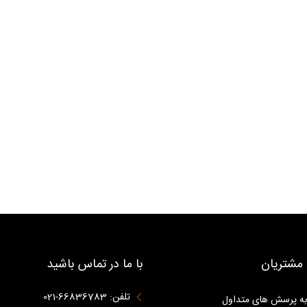
مشتریان
با ما در تماس باشید
تلفن: 66836783-021
به پرسش های متداول