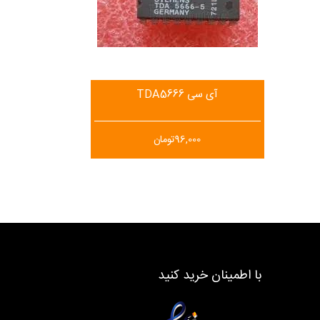
آی سی TDA5666
96,000
تومان
با اطمینان خرید کنید