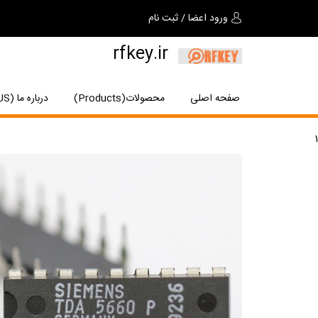
ورود اعضا
/
ثبت نام
rfkey.ir
صفحه اصلی
محصولات(Products)
درباره ما (About US)
1