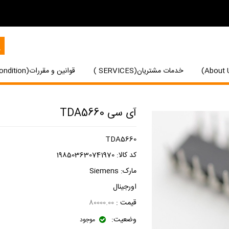
خدمات مشتریان(SERVICES )
قوانین و مقررات(Terms and Condition)
آی سی TDA5660
TDA5660
کد کالا:
198503630741970
مارک:
Siemens
اورجینال
قیمت :
80000.00
وضعیت:
موجود