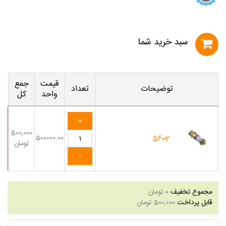
سبد خريد شما
قیمت
جمع
توضیحات
تعداد
واحد
کل
500,000
500000.00
5602
تومان
مجموع تخفیف
0
تومان
قابل پرداخت
500,000
تومان