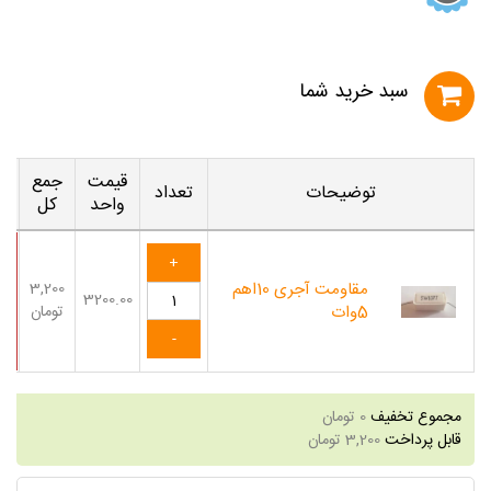
سبد خريد شما
قیمت
جمع
توضیحات
تعداد
واحد
کل
مقاومت آجری 10اهم
3,200
3200.00
5وات
تومان
مجموع تخفیف
0
تومان
قابل پرداخت
3,200
تومان