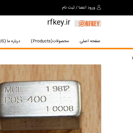
ورود اعضا
/
ثبت نام
rfkey.ir
صفحه اصلی
محصولات(Products)
درباره ما (About US)
1