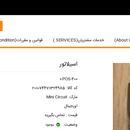
خدمات مشتریان(SERVICES )
قوانین و مقررات(Terms and Condition)
اسیلاتور
POS-400+
کد کالا:
201074471324985
مارک:
Mini Circuit
اورجینال
قیمت :
تماس بگیرید
وضعیت:
موجود