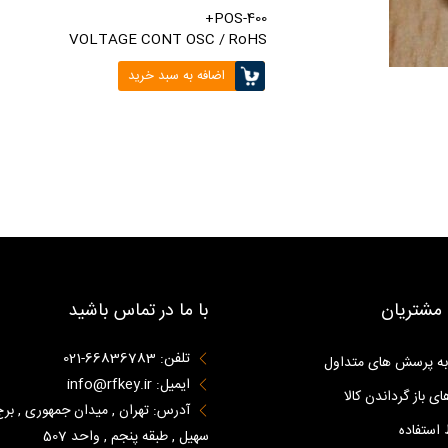
POS-400+
VOLTAGE CONT OSC / RoHS
اضافه به سبد خرید
مشتریان
با ما در تماس باشید
تلفن: 66836783-021
به پرسش های متداول
ایمیل: info@rfkey.ir
ای باز گرداندن کالا
آدرس: تهران , میدان جمهوری , برج
استفاده
سهیل , طبقه پنجم , واحد 507