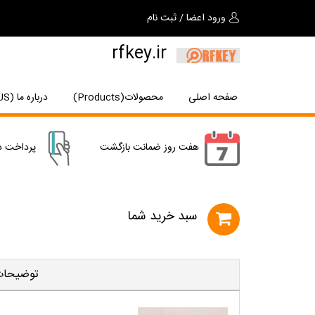
ورود اعضا
/
ثبت نام
rfkey.ir
صفحه اصلی
محصولات(Products)
درباره ما (About US)
هفت روز ضمانت بازگشت
پرداخت د
سبد خريد شما
توضیحات