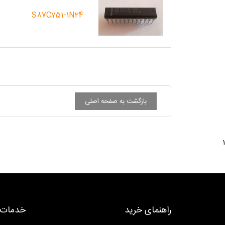
S87C751-1N24
1
راهنمای خرید
خدمات 