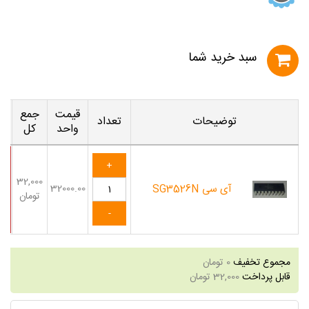
سبد خريد شما
قیمت
جمع
توضیحات
تعداد
واحد
کل
32,000
آی سی SG3526N
32000.00
تومان
مجموع تخفیف
0
تومان
قابل پرداخت
32,000
تومان