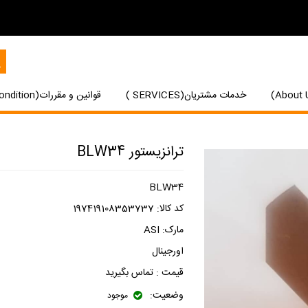
خدمات مشتریان(SERVICES )
قوانین و مقررات(Terms and Condition)
ترانزیستور BLW34
BLW34
کد کالا:
197419108353737
مارک:
ASI
اورجینال
قیمت :
تماس بگیرید
وضعیت:
موجود