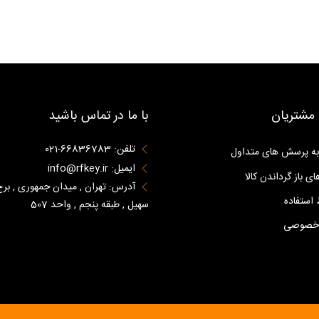
مشتریان
با ما در تماس باشید
تلفن: 66836783-021
به پرسش های متداول
ایمیل: info@rfkey.ir
ای باز گرداندن کالا
آدرس: تهران , میدان جمهوری , برج
استفاده
سهیل , طبقه پنجم , واحد 507
 خصوصی