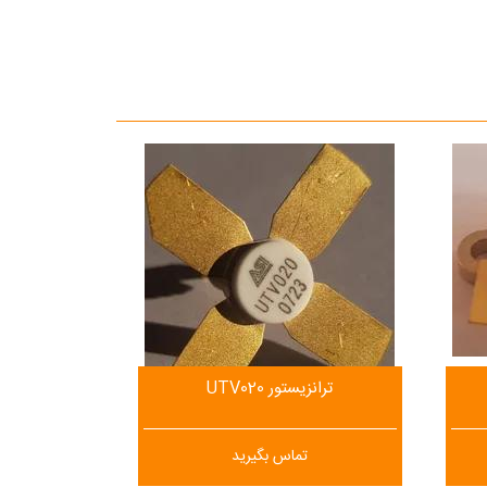
ترانزیستور UTV020
تماس بگیرید