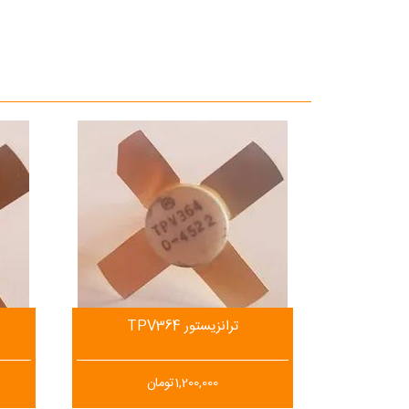
ترانزیستور TPV364
1,200,000
تومان