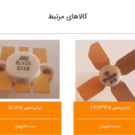
کالاهای مرتبط
ترانزیستور TPV394A
ترانزیستور BLV25
600,000
تومان
900,000
تومان