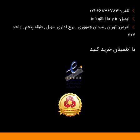
تلفن: 66836783-021
ایمیل: info@rfkey.ir
آدرس: تهران , میدان جمهوری , برج اداری سهیل , طبقه پنجم , واحد
507
با اطمینان خرید کنید