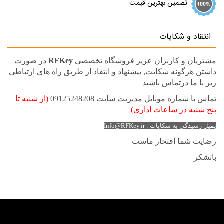
تضمین بهترین قیمت
انتقاد و شکایات
مشتریان و کاربران عزیز فروشگاه تخصصی
RFKey
در صورت
داشتن هرگونه شکایت, پیشنهاد و انتقاد از طریق راه های ارتباطی
زیر با ما درتماس باشید
:
تماس با شماره موبایل مدیریت سایت 09125248208
(از شنبه تا
پنج شنبه در ساعات اداری)
یمیل رسیدگی به شکایات : Info@RFKey.ir
رضایت شما افتخار ماست
باتشکر